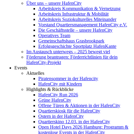
Über uns – unsere HafenCity
Arbeitskreis Kommunikation & Vernetzung
Arbeitskreis Infrastruktur & Mobilität
Arbeitskreis Soziokulturelles Miteinander
Vorstand Quartiersmanagement HafenCity e.V.
Die Geschäftsstelle – unsere HafenCity
Operatives Team
Gemeinschaftshaus Grasbrookpark
Erfolgsgeschichte Sportplatz HafenKante
Im Austausch unterwegs – 2025 bewegt viel
Förderung beantragen: Förderrichtlinien für dein
HafenCity-Projekt
Events
Aktuelles
Piratensommer in der Hafencity
HafenCity mit Kindern
Highlights & Rückblicke
HafenCity Run 2026
Grüne HafenCity
Offene Türen & Aktionen in der HafenCity
Quartierskiosk für die HafenCity
Ostern in der HafenCity
Quartierskino 12.03. in der HafenCity
Open Hotel Days 2026 Hamburg: Programm &
kostenlose Events in der HafenCity