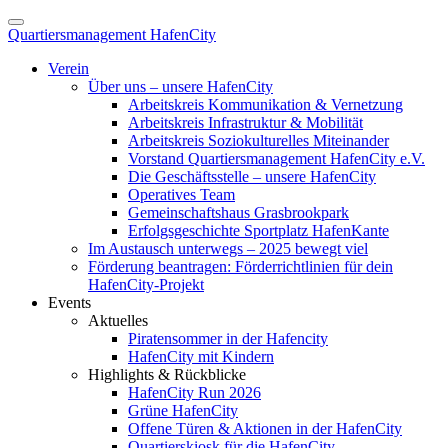
Quartiersmanagement HafenCity
Verein
Über uns – unsere HafenCity
Arbeitskreis Kommunikation & Vernetzung
Arbeitskreis Infrastruktur & Mobilität
Arbeitskreis Soziokulturelles Miteinander
Vorstand Quartiersmanagement HafenCity e.V.
Die Geschäftsstelle – unsere HafenCity
Operatives Team
Gemeinschaftshaus Grasbrookpark
Erfolgsgeschichte Sportplatz HafenKante
Im Austausch unterwegs – 2025 bewegt viel
Förderung beantragen: Förderrichtlinien für dein
HafenCity-Projekt
Events
Aktuelles
Piratensommer in der Hafencity
HafenCity mit Kindern
Highlights & Rückblicke
HafenCity Run 2026
Grüne HafenCity
Offene Türen & Aktionen in der HafenCity
Quartierskiosk für die HafenCity