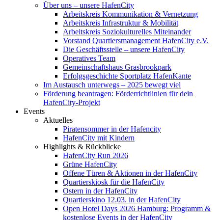
Über uns – unsere HafenCity
Arbeitskreis Kommunikation & Vernetzung
Arbeitskreis Infrastruktur & Mobilität
Arbeitskreis Soziokulturelles Miteinander
Vorstand Quartiersmanagement HafenCity e.V.
Die Geschäftsstelle – unsere HafenCity
Operatives Team
Gemeinschaftshaus Grasbrookpark
Erfolgsgeschichte Sportplatz HafenKante
Im Austausch unterwegs – 2025 bewegt viel
Förderung beantragen: Förderrichtlinien für dein
HafenCity-Projekt
Events
Aktuelles
Piratensommer in der Hafencity
HafenCity mit Kindern
Highlights & Rückblicke
HafenCity Run 2026
Grüne HafenCity
Offene Türen & Aktionen in der HafenCity
Quartierskiosk für die HafenCity
Ostern in der HafenCity
Quartierskino 12.03. in der HafenCity
Open Hotel Days 2026 Hamburg: Programm &
kostenlose Events in der HafenCity