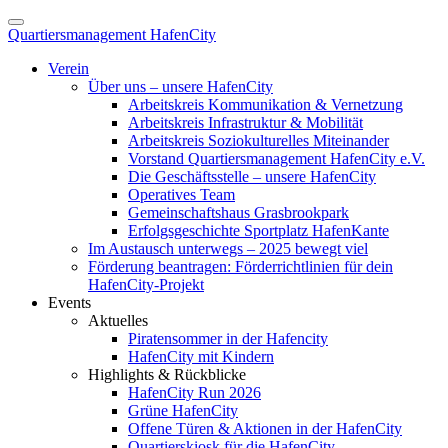
Quartiersmanagement HafenCity
Verein
Über uns – unsere HafenCity
Arbeitskreis Kommunikation & Vernetzung
Arbeitskreis Infrastruktur & Mobilität
Arbeitskreis Soziokulturelles Miteinander
Vorstand Quartiersmanagement HafenCity e.V.
Die Geschäftsstelle – unsere HafenCity
Operatives Team
Gemeinschaftshaus Grasbrookpark
Erfolgsgeschichte Sportplatz HafenKante
Im Austausch unterwegs – 2025 bewegt viel
Förderung beantragen: Förderrichtlinien für dein
HafenCity-Projekt
Events
Aktuelles
Piratensommer in der Hafencity
HafenCity mit Kindern
Highlights & Rückblicke
HafenCity Run 2026
Grüne HafenCity
Offene Türen & Aktionen in der HafenCity
Quartierskiosk für die HafenCity