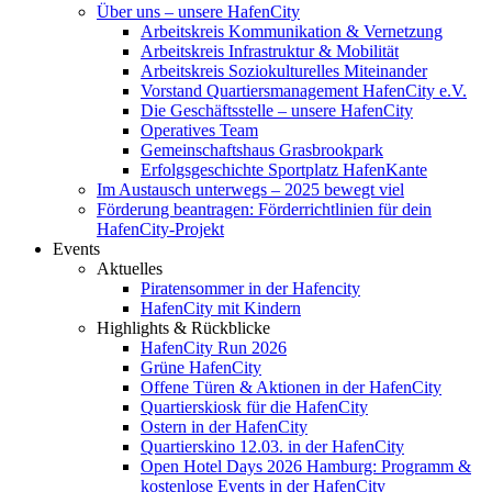
Über uns – unsere HafenCity
Arbeitskreis Kommunikation & Vernetzung
Arbeitskreis Infrastruktur & Mobilität
Arbeitskreis Soziokulturelles Miteinander
Vorstand Quartiersmanagement HafenCity e.V.
Die Geschäftsstelle – unsere HafenCity
Operatives Team
Gemeinschaftshaus Grasbrookpark
Erfolgsgeschichte Sportplatz HafenKante
Im Austausch unterwegs – 2025 bewegt viel
Förderung beantragen: Förderrichtlinien für dein
HafenCity-Projekt
Events
Aktuelles
Piratensommer in der Hafencity
HafenCity mit Kindern
Highlights & Rückblicke
HafenCity Run 2026
Grüne HafenCity
Offene Türen & Aktionen in der HafenCity
Quartierskiosk für die HafenCity
Ostern in der HafenCity
Quartierskino 12.03. in der HafenCity
Open Hotel Days 2026 Hamburg: Programm &
kostenlose Events in der HafenCity