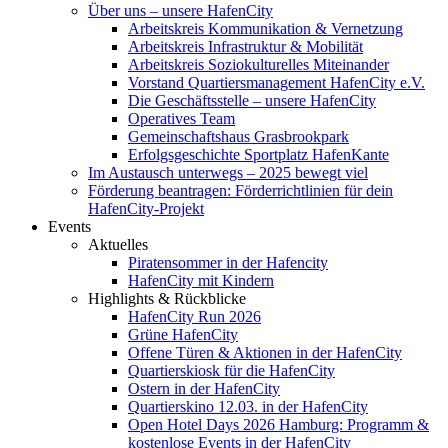
Über uns – unsere HafenCity
Arbeitskreis Kommunikation & Vernetzung
Arbeitskreis Infrastruktur & Mobilität
Arbeitskreis Soziokulturelles Miteinander
Vorstand Quartiersmanagement HafenCity e.V.
Die Geschäftsstelle – unsere HafenCity
Operatives Team
Gemeinschaftshaus Grasbrookpark
Erfolgsgeschichte Sportplatz HafenKante
Im Austausch unterwegs – 2025 bewegt viel
Förderung beantragen: Förderrichtlinien für dein
HafenCity-Projekt
Events
Aktuelles
Piratensommer in der Hafencity
HafenCity mit Kindern
Highlights & Rückblicke
HafenCity Run 2026
Grüne HafenCity
Offene Türen & Aktionen in der HafenCity
Quartierskiosk für die HafenCity
Ostern in der HafenCity
Quartierskino 12.03. in der HafenCity
Open Hotel Days 2026 Hamburg: Programm &
kostenlose Events in der HafenCity