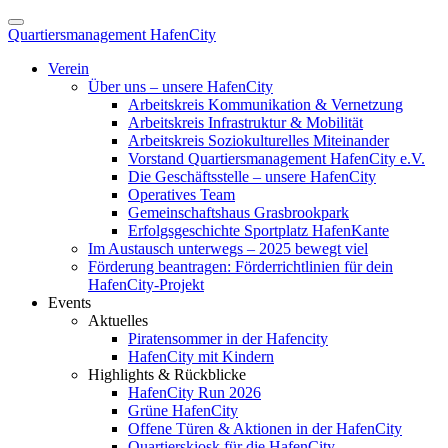
Quartiersmanagement HafenCity
Verein
Über uns – unsere HafenCity
Arbeitskreis Kommunikation & Vernetzung
Arbeitskreis Infrastruktur & Mobilität
Arbeitskreis Soziokulturelles Miteinander
Vorstand Quartiersmanagement HafenCity e.V.
Die Geschäftsstelle – unsere HafenCity
Operatives Team
Gemeinschaftshaus Grasbrookpark
Erfolgsgeschichte Sportplatz HafenKante
Im Austausch unterwegs – 2025 bewegt viel
Förderung beantragen: Förderrichtlinien für dein
HafenCity-Projekt
Events
Aktuelles
Piratensommer in der Hafencity
HafenCity mit Kindern
Highlights & Rückblicke
HafenCity Run 2026
Grüne HafenCity
Offene Türen & Aktionen in der HafenCity
Quartierskiosk für die HafenCity