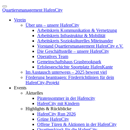
Quartiersmanagement HafenCity
Verein
Über uns – unsere HafenCity
Arbeitskreis Kommunikation & Vernetzung
Arbeitskreis Infrastruktur & Mobilität
Arbeitskreis Soziokulturelles Miteinander
Vorstand Quartiersmanagement HafenCity e.V.
Die Geschäftsstelle – unsere HafenCity
Operatives Team
Gemeinschaftshaus Grasbrookpark
Erfolgsgeschichte Sportplatz HafenKante
Im Austausch unterwegs – 2025 bewegt viel
Förderung beantragen: Förderrichtlinien für dein
HafenCity-Projekt
Events
Aktuelles
Piratensommer in der Hafencity
HafenCity mit Kindern
Highlights & Rückblicke
HafenCity Run 2026
Grüne HafenCity
Offene Türen & Aktionen in der HafenCity
Quartierskiosk für die HafenCity