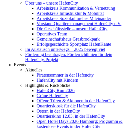
Über uns – unsere HafenCity
Arbeitskreis Kommunikation & Vernetzung
Arbeitskreis Infrastruktur & Mobilität
Arbeitskreis Soziokulturelles Miteinander
Vorstand Quartiersmanagement HafenCity e.V.
Die Geschäftsstelle – unsere HafenCity
Operatives Team
Gemeinschaftshaus Grasbrookpark
Erfolgsgeschichte Sportplatz HafenKante
Im Austausch unterwegs – 2025 bewegt viel
Förderung beantragen: Förderrichtlinien für dein
HafenCity-Projekt
Events
Aktuelles
Piratensommer in der Hafencity
HafenCity mit Kindern
Highlights & Rückblicke
HafenCity Run 2026
Grüne HafenCity
Offene Türen & Aktionen in der HafenCity
Quartierskiosk für die HafenCity
Ostern in der HafenCity
Quartierskino 12.03. in der HafenCity
Open Hotel Days 2026 Hamburg: Programm &
kostenlose Events in der HafenCity