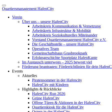
Quartiersmanagement HafenCity
Verein
Über uns – unsere HafenCity
Arbeitskreis Kommunikation & Vernetzung
Arbeitskreis Infrastruktur & Mobilität
Arbeitskreis Soziokulturelles Miteinander
Vorstand Quartiersmanagement HafenCity e.V.
Die Geschäftsstelle – unsere HafenCity
Operatives Team
Gemeinschaftshaus Grasbrookpark
Erfolgsgeschichte Sportplatz HafenKante
Im Austausch unterwegs – 2025 bewegt viel
Förderung beantragen: Förderrichtlinien für dein HafenC
Events
Aktuelles
Piratensommer in der Hafencity
HafenCity mit Kindern
Highlights & Rückblicke
HafenCity Run 2026
Grüne HafenCity
Offene Türen & Aktionen in der HafenCity
Quartierskiosk für die HafenCity
Ostern in der HafenCity