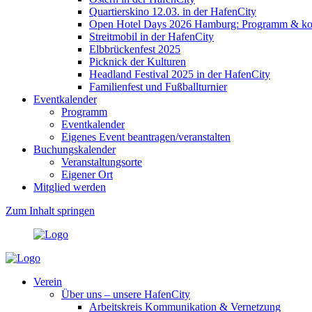
Quartierskino 12.03. in der HafenCity
Open Hotel Days 2026 Hamburg: Programm & kost
Streitmobil in der HafenCity
Elbbrückenfest 2025
Picknick der Kulturen
Headland Festival 2025 in der HafenCity
Familienfest und Fußballturnier
Eventkalender
Programm
Eventkalender
Eigenes Event beantragen/veranstalten
Buchungskalender
Veranstaltungsorte
Eigener Ort
Mitglied werden
Zum Inhalt springen
Verein
Über uns – unsere HafenCity
Arbeitskreis Kommunikation & Vernetzung