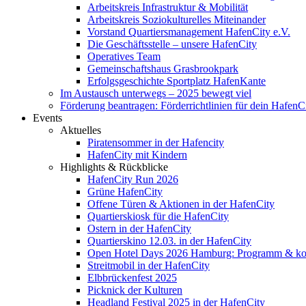
Arbeitskreis Infrastruktur & Mobilität
Arbeitskreis Soziokulturelles Miteinander
Vorstand Quartiersmanagement HafenCity e.V.
Die Geschäftsstelle – unsere HafenCity
Operatives Team
Gemeinschaftshaus Grasbrookpark
Erfolgsgeschichte Sportplatz HafenKante
Im Austausch unterwegs – 2025 bewegt viel
Förderung beantragen: Förderrichtlinien für dein HafenC
Events
Aktuelles
Piratensommer in der Hafencity
HafenCity mit Kindern
Highlights & Rückblicke
HafenCity Run 2026
Grüne HafenCity
Offene Türen & Aktionen in der HafenCity
Quartierskiosk für die HafenCity
Ostern in der HafenCity
Quartierskino 12.03. in der HafenCity
Open Hotel Days 2026 Hamburg: Programm & kost
Streitmobil in der HafenCity
Elbbrückenfest 2025
Picknick der Kulturen
Headland Festival 2025 in der HafenCity