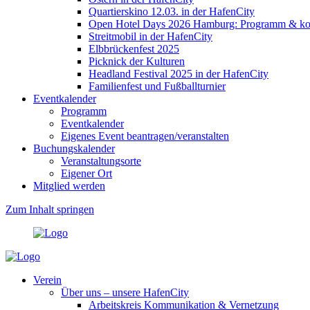
Quartierskino 12.03. in der HafenCity
Open Hotel Days 2026 Hamburg: Programm & kost
Streitmobil in der HafenCity
Elbbrückenfest 2025
Picknick der Kulturen
Headland Festival 2025 in der HafenCity
Familienfest und Fußballturnier
Eventkalender
Programm
Eventkalender
Eigenes Event beantragen/veranstalten
Buchungskalender
Veranstaltungsorte
Eigener Ort
Mitglied werden
Zum Inhalt springen
Verein
Über uns – unsere HafenCity
Arbeitskreis Kommunikation & Vernetzung