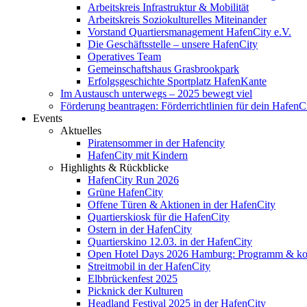
Arbeitskreis Infrastruktur & Mobilität
Arbeitskreis Soziokulturelles Miteinander
Vorstand Quartiersmanagement HafenCity e.V.
Die Geschäftsstelle – unsere HafenCity
Operatives Team
Gemeinschaftshaus Grasbrookpark
Erfolgsgeschichte Sportplatz HafenKante
Im Austausch unterwegs – 2025 bewegt viel
Förderung beantragen: Förderrichtlinien für dein HafenC
Events
Aktuelles
Piratensommer in der Hafencity
HafenCity mit Kindern
Highlights & Rückblicke
HafenCity Run 2026
Grüne HafenCity
Offene Türen & Aktionen in der HafenCity
Quartierskiosk für die HafenCity
Ostern in der HafenCity
Quartierskino 12.03. in der HafenCity
Open Hotel Days 2026 Hamburg: Programm & kost
Streitmobil in der HafenCity
Elbbrückenfest 2025
Picknick der Kulturen
Headland Festival 2025 in der HafenCity