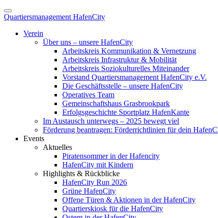
Quartiersmanagement HafenCity
Verein
Über uns – unsere HafenCity
Arbeitskreis Kommunikation & Vernetzung
Arbeitskreis Infrastruktur & Mobilität
Arbeitskreis Soziokulturelles Miteinander
Vorstand Quartiersmanagement HafenCity e.V.
Die Geschäftsstelle – unsere HafenCity
Operatives Team
Gemeinschaftshaus Grasbrookpark
Erfolgsgeschichte Sportplatz HafenKante
Im Austausch unterwegs – 2025 bewegt viel
Förderung beantragen: Förderrichtlinien für dein HafenC
Events
Aktuelles
Piratensommer in der Hafencity
HafenCity mit Kindern
Highlights & Rückblicke
HafenCity Run 2026
Grüne HafenCity
Offene Türen & Aktionen in der HafenCity
Quartierskiosk für die HafenCity
Ostern in der HafenCity