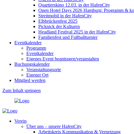
Quartierskino 12.03. in der HafenCity
Open Hotel Days 2026 Hamburg: Programm & kost
Streitmobil in der HafenCity
Elbbrückenfest 2025
Picknick der Kulturen
Headland Festival 2025 in der HafenCity
Familienfest und Fußballturnier
Eventkalender
Programm
Eventkalender
Eigenes Event beantragen/veranstalten
Buchungskalender
Veranstaltungsorte
Eigener Ort
Mitglied werden
Zum Inhalt springen
Verein
Über uns – unsere HafenCity
Arbeitskreis Kommunikation & Vernetzung