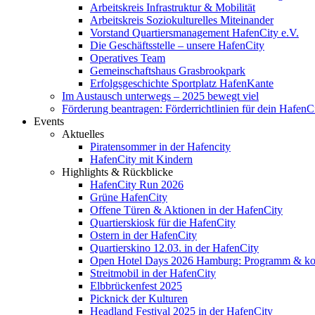
Arbeitskreis Infrastruktur & Mobilität
Arbeitskreis Soziokulturelles Miteinander
Vorstand Quartiersmanagement HafenCity e.V.
Die Geschäftsstelle – unsere HafenCity
Operatives Team
Gemeinschaftshaus Grasbrookpark
Erfolgsgeschichte Sportplatz HafenKante
Im Austausch unterwegs – 2025 bewegt viel
Förderung beantragen: Förderrichtlinien für dein HafenC
Events
Aktuelles
Piratensommer in der Hafencity
HafenCity mit Kindern
Highlights & Rückblicke
HafenCity Run 2026
Grüne HafenCity
Offene Türen & Aktionen in der HafenCity
Quartierskiosk für die HafenCity
Ostern in der HafenCity
Quartierskino 12.03. in der HafenCity
Open Hotel Days 2026 Hamburg: Programm & kost
Streitmobil in der HafenCity
Elbbrückenfest 2025
Picknick der Kulturen
Headland Festival 2025 in der HafenCity