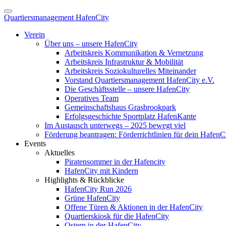
Quartiersmanagement HafenCity
Verein
Über uns – unsere HafenCity
Arbeitskreis Kommunikation & Vernetzung
Arbeitskreis Infrastruktur & Mobilität
Arbeitskreis Soziokulturelles Miteinander
Vorstand Quartiersmanagement HafenCity e.V.
Die Geschäftsstelle – unsere HafenCity
Operatives Team
Gemeinschaftshaus Grasbrookpark
Erfolgsgeschichte Sportplatz HafenKante
Im Austausch unterwegs – 2025 bewegt viel
Förderung beantragen: Förderrichtlinien für dein HafenC
Events
Aktuelles
Piratensommer in der Hafencity
HafenCity mit Kindern
Highlights & Rückblicke
HafenCity Run 2026
Grüne HafenCity
Offene Türen & Aktionen in der HafenCity
Quartierskiosk für die HafenCity
Ostern in der HafenCity