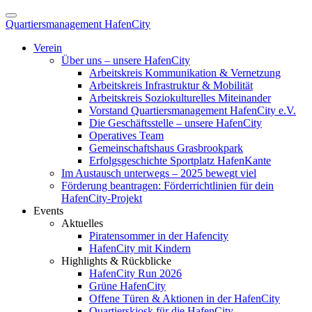
Quartiersmanagement HafenCity
Verein
Über uns – unsere HafenCity
Arbeitskreis Kommunikation & Vernetzung
Arbeitskreis Infrastruktur & Mobilität
Arbeitskreis Soziokulturelles Miteinander
Vorstand Quartiersmanagement HafenCity e.V.
Die Geschäftsstelle – unsere HafenCity
Operatives Team
Gemeinschaftshaus Grasbrookpark
Erfolgsgeschichte Sportplatz HafenKante
Im Austausch unterwegs – 2025 bewegt viel
Förderung beantragen: Förderrichtlinien für dein
HafenCity-Projekt
Events
Aktuelles
Piratensommer in der Hafencity
HafenCity mit Kindern
Highlights & Rückblicke
HafenCity Run 2026
Grüne HafenCity
Offene Türen & Aktionen in der HafenCity
Quartierskiosk für die HafenCity