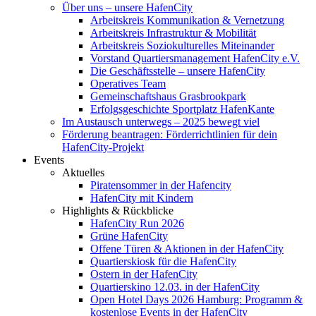
Über uns – unsere HafenCity
Arbeitskreis Kommunikation & Vernetzung
Arbeitskreis Infrastruktur & Mobilität
Arbeitskreis Soziokulturelles Miteinander
Vorstand Quartiersmanagement HafenCity e.V.
Die Geschäftsstelle – unsere HafenCity
Operatives Team
Gemeinschaftshaus Grasbrookpark
Erfolgsgeschichte Sportplatz HafenKante
Im Austausch unterwegs – 2025 bewegt viel
Förderung beantragen: Förderrichtlinien für dein
HafenCity-Projekt
Events
Aktuelles
Piratensommer in der Hafencity
HafenCity mit Kindern
Highlights & Rückblicke
HafenCity Run 2026
Grüne HafenCity
Offene Türen & Aktionen in der HafenCity
Quartierskiosk für die HafenCity
Ostern in der HafenCity
Quartierskino 12.03. in der HafenCity
Open Hotel Days 2026 Hamburg: Programm &
kostenlose Events in der HafenCity