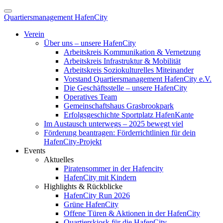
Quartiersmanagement HafenCity
Verein
Über uns – unsere HafenCity
Arbeitskreis Kommunikation & Vernetzung
Arbeitskreis Infrastruktur & Mobilität
Arbeitskreis Soziokulturelles Miteinander
Vorstand Quartiersmanagement HafenCity e.V.
Die Geschäftsstelle – unsere HafenCity
Operatives Team
Gemeinschaftshaus Grasbrookpark
Erfolgsgeschichte Sportplatz HafenKante
Im Austausch unterwegs – 2025 bewegt viel
Förderung beantragen: Förderrichtlinien für dein
HafenCity-Projekt
Events
Aktuelles
Piratensommer in der Hafencity
HafenCity mit Kindern
Highlights & Rückblicke
HafenCity Run 2026
Grüne HafenCity
Offene Türen & Aktionen in der HafenCity
Quartierskiosk für die HafenCity