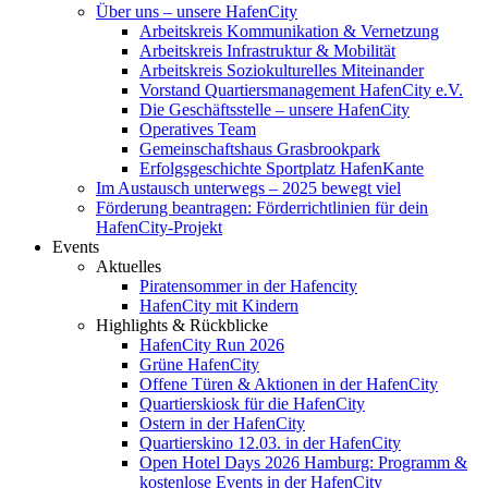
Über uns – unsere HafenCity
Arbeitskreis Kommunikation & Vernetzung
Arbeitskreis Infrastruktur & Mobilität
Arbeitskreis Soziokulturelles Miteinander
Vorstand Quartiersmanagement HafenCity e.V.
Die Geschäftsstelle – unsere HafenCity
Operatives Team
Gemeinschaftshaus Grasbrookpark
Erfolgsgeschichte Sportplatz HafenKante
Im Austausch unterwegs – 2025 bewegt viel
Förderung beantragen: Förderrichtlinien für dein
HafenCity-Projekt
Events
Aktuelles
Piratensommer in der Hafencity
HafenCity mit Kindern
Highlights & Rückblicke
HafenCity Run 2026
Grüne HafenCity
Offene Türen & Aktionen in der HafenCity
Quartierskiosk für die HafenCity
Ostern in der HafenCity
Quartierskino 12.03. in der HafenCity
Open Hotel Days 2026 Hamburg: Programm &
kostenlose Events in der HafenCity