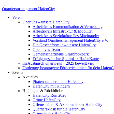
Quartiersmanagement HafenCity
Verein
Über uns – unsere HafenCity
Arbeitskreis Kommunikation & Vernetzung
Arbeitskreis Infrastruktur & Mobilität
Arbeitskreis Soziokulturelles Miteinander
Vorstand Quartiersmanagement HafenCity e.V.
Die Geschäftsstelle – unsere HafenCity
Operatives Team
Gemeinschaftshaus Grasbrookpark
Erfolgsgeschichte Sportplatz HafenKante
Im Austausch unterwegs – 2025 bewegt viel
Förderung beantragen: Förderrichtlinien für dein HafenC
Events
Aktuelles
Piratensommer in der Hafencity
HafenCity mit Kindern
Highlights & Rückblicke
HafenCity Run 2026
Grüne HafenCity
Offene Türen & Aktionen in der HafenCity
Quartierskiosk für die HafenCity
Ostern in der HafenCity