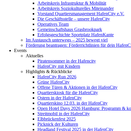
Arbeitskreis Infrastruktur & Mobilität
Arbeitskreis Soziokulturelles Miteinander
Vorstand Quartiersmanagement HafenCity e.V.
Die Geschäftsstelle – unsere HafenCity
Operatives Team
Gemeinschaftshaus Grasbrookpark
Erfolgsgeschichte Sportplatz HafenKante
Im Austausch unterwegs – 2025 bewegt viel
Förderung beantragen: Förderrichtlinien für dein HafenC
Events
Aktuelles
Piratensommer in der Hafencity
HafenCity mit Kindern
Highlights & Rückblicke
HafenCity Run 2026
Grüne HafenCity
Offene Türen & Aktionen in der HafenCity
Quartierskiosk für die HafenCity
Ostern in der HafenCity
Quartierskino 12.03. in der HafenCity
Open Hotel Days 2026 Hamburg: Programm & kost
Streitmobil in der HafenCity
Elbbrückenfest 2025
Picknick der Kulturen
Headland Festival 2025 in der HafenCity