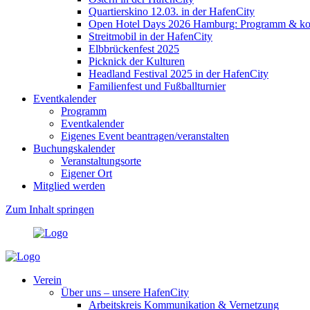
Quartierskino 12.03. in der HafenCity
Open Hotel Days 2026 Hamburg: Programm & kost
Streitmobil in der HafenCity
Elbbrückenfest 2025
Picknick der Kulturen
Headland Festival 2025 in der HafenCity
Familienfest und Fußballturnier
Eventkalender
Programm
Eventkalender
Eigenes Event beantragen/veranstalten
Buchungskalender
Veranstaltungsorte
Eigener Ort
Mitglied werden
Zum Inhalt springen
Verein
Über uns – unsere HafenCity
Arbeitskreis Kommunikation & Vernetzung