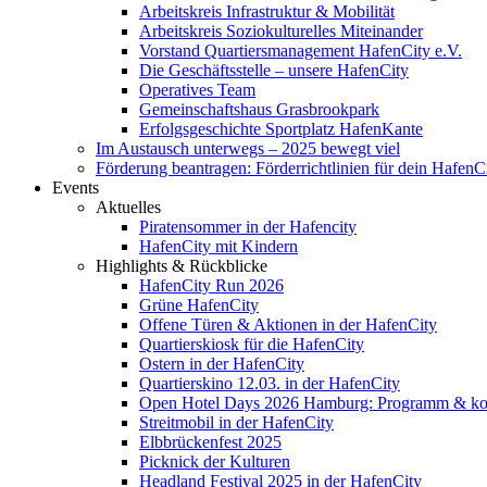
Arbeitskreis Infrastruktur & Mobilität
Arbeitskreis Soziokulturelles Miteinander
Vorstand Quartiersmanagement HafenCity e.V.
Die Geschäftsstelle – unsere HafenCity
Operatives Team
Gemeinschaftshaus Grasbrookpark
Erfolgsgeschichte Sportplatz HafenKante
Im Austausch unterwegs – 2025 bewegt viel
Förderung beantragen: Förderrichtlinien für dein HafenC
Events
Aktuelles
Piratensommer in der Hafencity
HafenCity mit Kindern
Highlights & Rückblicke
HafenCity Run 2026
Grüne HafenCity
Offene Türen & Aktionen in der HafenCity
Quartierskiosk für die HafenCity
Ostern in der HafenCity
Quartierskino 12.03. in der HafenCity
Open Hotel Days 2026 Hamburg: Programm & kost
Streitmobil in der HafenCity
Elbbrückenfest 2025
Picknick der Kulturen
Headland Festival 2025 in der HafenCity