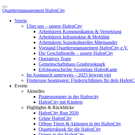
Quartiersmanagement HafenCity
Verein
Über uns – unsere HafenCity
Arbeitskreis Kommunikation & Vernetzung
Arbeitskreis Infrastruktur & Mobilität
Arbeitskreis Soziokulturelles Miteinander
Vorstand Quartiersmanagement HafenCity e.V.
Die Geschäftsstelle – unsere HafenCity
Operatives Team
Gemeinschaftshaus Grasbrookpark
Erfolgsgeschichte Sportplatz HafenKante
Im Austausch unterwegs – 2025 bewegt viel
Förderung beantragen: Förderrichtlinien für dein HafenC
Events
Aktuelles
Piratensommer in der Hafencity
HafenCity mit Kindern
Highlights & Rückblicke
HafenCity Run 2026
Grüne HafenCity
Offene Türen & Aktionen in der HafenCity
Quartierskiosk für die HafenCity
Ostern in der HafenCity