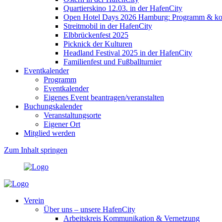
Quartierskino 12.03. in der HafenCity
Open Hotel Days 2026 Hamburg: Programm & kost
Streitmobil in der HafenCity
Elbbrückenfest 2025
Picknick der Kulturen
Headland Festival 2025 in der HafenCity
Familienfest und Fußballturnier
Eventkalender
Programm
Eventkalender
Eigenes Event beantragen/veranstalten
Buchungskalender
Veranstaltungsorte
Eigener Ort
Mitglied werden
Zum Inhalt springen
Verein
Über uns – unsere HafenCity
Arbeitskreis Kommunikation & Vernetzung