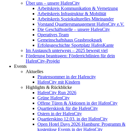
Über uns – unsere HafenCity
Arbeitskreis Kommunikation & Vernetzung
Arbeitskreis Infrastruktur & Mobilität
Arbeitskreis Soziokulturelles Miteinander
Vorstand Quartiersmanagement HafenCity e.V.
Die Geschäftsstelle – unsere HafenCity
Operatives Team
Gemeinschaftshaus Grasbrookpark
Erfolgsgeschichte Sportplatz HafenKante
Im Austausch unterwegs – 2025 bewegt viel
Förderung beantragen: Förderrichtlinien für dein
HafenCity-Projekt
Events
Aktuelles
Piratensommer in der Hafencity
HafenCity mit Kindern
Highlights & Rückblicke
HafenCity Run 2026
Grüne HafenCity
Offene Türen & Aktionen in der HafenCity
Quartierskiosk für die HafenCity
Ostern in der HafenCity
Quartierskino 12.03. in der HafenCity
Open Hotel Days 2026 Hamburg: Programm &
kostenlose Events in der HafenCity