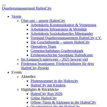
Quartiersmanagement HafenCity
Verein
Über uns – unsere HafenCity
Arbeitskreis Kommunikation & Vernetzung
Arbeitskreis Infrastruktur & Mobilität
Arbeitskreis Soziokulturelles Miteinander
Vorstand Quartiersmanagement HafenCity e.V.
Die Geschäftsstelle – unsere HafenCity
Operatives Team
Gemeinschaftshaus Grasbrookpark
Erfolgsgeschichte Sportplatz HafenKante
Im Austausch unterwegs – 2025 bewegt viel
Förderung beantragen: Förderrichtlinien für dein
HafenCity-Projekt
Events
Aktuelles
Piratensommer in der Hafencity
HafenCity mit Kindern
Highlights & Rückblicke
HafenCity Run 2026
Grüne HafenCity
Offene Türen & Aktionen in der HafenCity
Quartierskiosk für die HafenCity