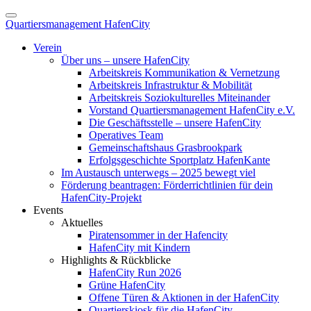
Quartiersmanagement HafenCity
Verein
Über uns – unsere HafenCity
Arbeitskreis Kommunikation & Vernetzung
Arbeitskreis Infrastruktur & Mobilität
Arbeitskreis Soziokulturelles Miteinander
Vorstand Quartiersmanagement HafenCity e.V.
Die Geschäftsstelle – unsere HafenCity
Operatives Team
Gemeinschaftshaus Grasbrookpark
Erfolgsgeschichte Sportplatz HafenKante
Im Austausch unterwegs – 2025 bewegt viel
Förderung beantragen: Förderrichtlinien für dein
HafenCity-Projekt
Events
Aktuelles
Piratensommer in der Hafencity
HafenCity mit Kindern
Highlights & Rückblicke
HafenCity Run 2026
Grüne HafenCity
Offene Türen & Aktionen in der HafenCity
Quartierskiosk für die HafenCity