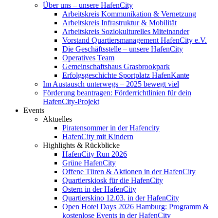
Über uns – unsere HafenCity
Arbeitskreis Kommunikation & Vernetzung
Arbeitskreis Infrastruktur & Mobilität
Arbeitskreis Soziokulturelles Miteinander
Vorstand Quartiersmanagement HafenCity e.V.
Die Geschäftsstelle – unsere HafenCity
Operatives Team
Gemeinschaftshaus Grasbrookpark
Erfolgsgeschichte Sportplatz HafenKante
Im Austausch unterwegs – 2025 bewegt viel
Förderung beantragen: Förderrichtlinien für dein
HafenCity-Projekt
Events
Aktuelles
Piratensommer in der Hafencity
HafenCity mit Kindern
Highlights & Rückblicke
HafenCity Run 2026
Grüne HafenCity
Offene Türen & Aktionen in der HafenCity
Quartierskiosk für die HafenCity
Ostern in der HafenCity
Quartierskino 12.03. in der HafenCity
Open Hotel Days 2026 Hamburg: Programm &
kostenlose Events in der HafenCity