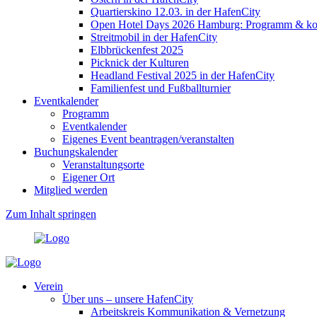
Quartierskino 12.03. in der HafenCity
Open Hotel Days 2026 Hamburg: Programm & kost
Streitmobil in der HafenCity
Elbbrückenfest 2025
Picknick der Kulturen
Headland Festival 2025 in der HafenCity
Familienfest und Fußballturnier
Eventkalender
Programm
Eventkalender
Eigenes Event beantragen/veranstalten
Buchungskalender
Veranstaltungsorte
Eigener Ort
Mitglied werden
Zum Inhalt springen
Verein
Über uns – unsere HafenCity
Arbeitskreis Kommunikation & Vernetzung