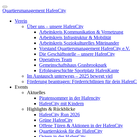
Quartiersmanagement HafenCity
Verein
Über uns – unsere HafenCity
Arbeitskreis Kommunikation & Vernetzung
Arbeitskreis Infrastruktur & Mobilität
Arbeitskreis Soziokulturelles Miteinander
Vorstand Quartiersmanagement HafenCity e.V.
Die Geschäftsstelle – unsere HafenCity
Operatives Team
Gemeinschaftshaus Grasbrookpark
Erfolgsgeschichte Sportplatz HafenKante
Im Austausch unterwegs – 2025 bewegt viel
Förderung beantragen: Förderrichtlinien für dein HafenC
Events
Aktuelles
Piratensommer in der Hafencity
HafenCity mit Kindern
Highlights & Rückblicke
HafenCity Run 2026
Grüne HafenCity
Offene Türen & Aktionen in der HafenCity
Quartierskiosk für die HafenCity
Ostern in der HafenCity