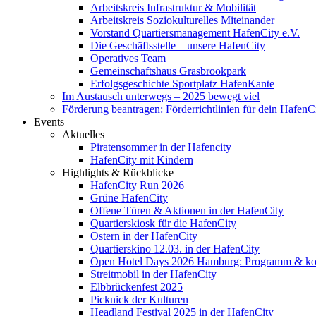
Arbeitskreis Infrastruktur & Mobilität
Arbeitskreis Soziokulturelles Miteinander
Vorstand Quartiersmanagement HafenCity e.V.
Die Geschäftsstelle – unsere HafenCity
Operatives Team
Gemeinschaftshaus Grasbrookpark
Erfolgsgeschichte Sportplatz HafenKante
Im Austausch unterwegs – 2025 bewegt viel
Förderung beantragen: Förderrichtlinien für dein HafenC
Events
Aktuelles
Piratensommer in der Hafencity
HafenCity mit Kindern
Highlights & Rückblicke
HafenCity Run 2026
Grüne HafenCity
Offene Türen & Aktionen in der HafenCity
Quartierskiosk für die HafenCity
Ostern in der HafenCity
Quartierskino 12.03. in der HafenCity
Open Hotel Days 2026 Hamburg: Programm & kost
Streitmobil in der HafenCity
Elbbrückenfest 2025
Picknick der Kulturen
Headland Festival 2025 in der HafenCity