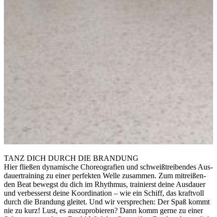
TANZ DICH DURCH DIE BRANDUNG
Hier fließen dy­na­mische Choreo­grafien und schweiß­trei­ben­des Aus­
dauer­training zu einer per­fekten Welle zu­sammen. Zum mit­reißen­
den Beat be­wegst du dich im Rhythmus, trai­nierst dei­ne Aus­dauer
und ver­besserst deine Ko­or­di­na­tion – wie ein Schiff, das kraft­voll
durch die Bran­dung gleitet. Und wir ver­sprech­en: Der Spaß kommt
nie zu kurz! Lust, es aus­zu­pro­bieren? Dann komm ger­ne zu einer