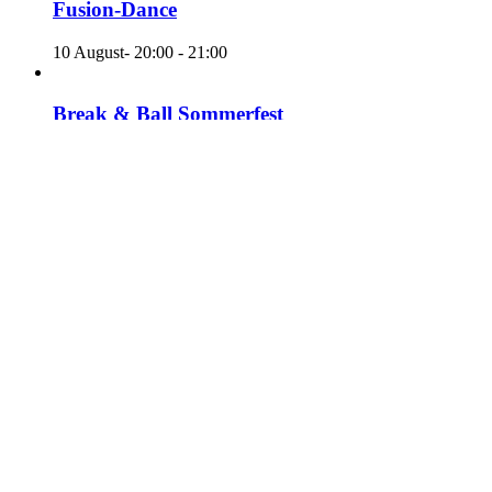
Fusion-Dance
10 August- 20:00
-
21:00
Break & Ball Sommerfest
12 August- 16:00
-
22:00
«
Floorball
Fusion-Dance
»
Mitglied werden
Verein
Kontakt
Linkedin