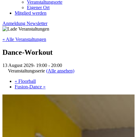
Veranstaltungsorte
Eigener Ort
Mitglied werden
Anmeldung Newsletter
« Alle Veranstaltungen
Dance-Workout
13 August 2029- 19:00
-
20:00
Veranstaltungsserie
(Alle ansehen)
«
Floorball
Fusion-Dance
»