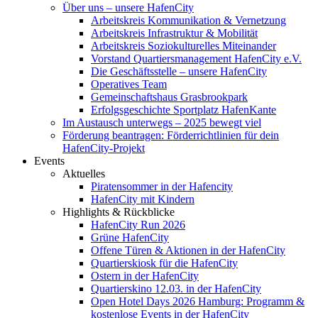
Über uns – unsere HafenCity
Arbeitskreis Kommunikation & Vernetzung
Arbeitskreis Infrastruktur & Mobilität
Arbeitskreis Soziokulturelles Miteinander
Vorstand Quartiersmanagement HafenCity e.V.
Die Geschäftsstelle – unsere HafenCity
Operatives Team
Gemeinschaftshaus Grasbrookpark
Erfolgsgeschichte Sportplatz HafenKante
Im Austausch unterwegs – 2025 bewegt viel
Förderung beantragen: Förderrichtlinien für dein
HafenCity-Projekt
Events
Aktuelles
Piratensommer in der Hafencity
HafenCity mit Kindern
Highlights & Rückblicke
HafenCity Run 2026
Grüne HafenCity
Offene Türen & Aktionen in der HafenCity
Quartierskiosk für die HafenCity
Ostern in der HafenCity
Quartierskino 12.03. in der HafenCity
Open Hotel Days 2026 Hamburg: Programm &
kostenlose Events in der HafenCity