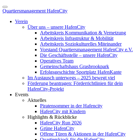
Quartiersmanagement HafenCity
Verein
Über uns – unsere HafenCity
Arbeitskreis Kommunikation & Vernetzung
Arbeitskreis Infrastruktur & Mobilität
Arbeitskreis Soziokulturelles Miteinander
Vorstand Quartiersmanagement HafenCity e.V.
Die Geschäftsstelle – unsere HafenCity
Operatives Team
Gemeinschaftshaus Grasbrookpark
Erfolgsgeschichte Sportplatz HafenKante
Im Austausch unterwegs – 2025 bewegt viel
Förderung beantragen: Förderrichtlinien für dein
HafenCity-Projekt
Events
Aktuelles
Piratensommer in der Hafencity
HafenCity mit Kindern
Highlights & Rückblicke
HafenCity Run 2026
Grüne HafenCity
Offene Türen & Aktionen in der HafenCity
Quartierskiosk für die HafenCity