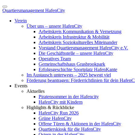
Quartiersmanagement HafenCity
Verein
Über uns – unsere HafenCity
Arbeitskreis Kommunikation & Vernetzung
Arbeitskreis Infrastruktur & Mobilität
Arbeitskreis Soziokulturelles Miteinander
Vorstand Quartiersmanagement HafenCity e.V.
Die Geschäftsstelle – unsere HafenCity
Operatives Team
Gemeinschaftshaus Grasbrookpark
Erfolgsgeschichte Sportplatz HafenKante
Im Austausch unterwegs – 2025 bewegt viel
Förderung beantragen: Förderrichtlinien für dein HafenC
Events
Aktuelles
Piratensommer in der Hafencity
HafenCity mit Kindern
Highlights & Rückblicke
HafenCity Run 2026
Grüne HafenCity
Offene Türen & Aktionen in der HafenCity
Quartierskiosk für die HafenCity
Ostern in der HafenCity