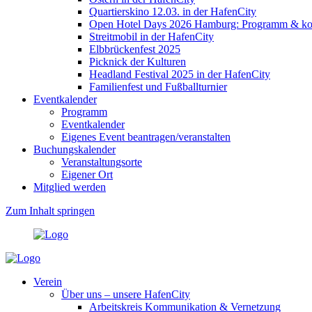
Quartierskino 12.03. in der HafenCity
Open Hotel Days 2026 Hamburg: Programm & kost
Streitmobil in der HafenCity
Elbbrückenfest 2025
Picknick der Kulturen
Headland Festival 2025 in der HafenCity
Familienfest und Fußballturnier
Eventkalender
Programm
Eventkalender
Eigenes Event beantragen/veranstalten
Buchungskalender
Veranstaltungsorte
Eigener Ort
Mitglied werden
Zum Inhalt springen
Verein
Über uns – unsere HafenCity
Arbeitskreis Kommunikation & Vernetzung