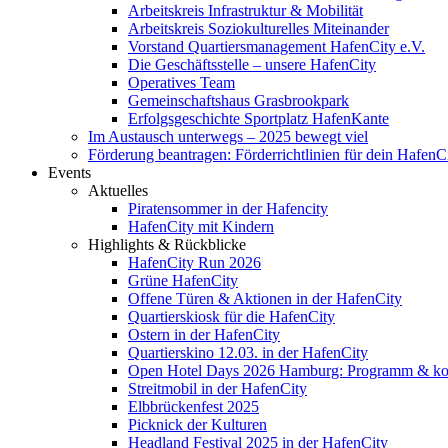
Arbeitskreis Infrastruktur & Mobilität
Arbeitskreis Soziokulturelles Miteinander
Vorstand Quartiersmanagement HafenCity e.V.
Die Geschäftsstelle – unsere HafenCity
Operatives Team
Gemeinschaftshaus Grasbrookpark
Erfolgsgeschichte Sportplatz HafenKante
Im Austausch unterwegs – 2025 bewegt viel
Förderung beantragen: Förderrichtlinien für dein HafenC
Events
Aktuelles
Piratensommer in der Hafencity
HafenCity mit Kindern
Highlights & Rückblicke
HafenCity Run 2026
Grüne HafenCity
Offene Türen & Aktionen in der HafenCity
Quartierskiosk für die HafenCity
Ostern in der HafenCity
Quartierskino 12.03. in der HafenCity
Open Hotel Days 2026 Hamburg: Programm & kost
Streitmobil in der HafenCity
Elbbrückenfest 2025
Picknick der Kulturen
Headland Festival 2025 in der HafenCity