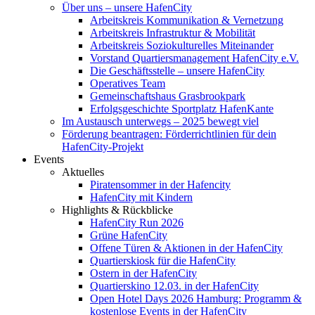
Über uns – unsere HafenCity
Arbeitskreis Kommunikation & Vernetzung
Arbeitskreis Infrastruktur & Mobilität
Arbeitskreis Soziokulturelles Miteinander
Vorstand Quartiersmanagement HafenCity e.V.
Die Geschäftsstelle – unsere HafenCity
Operatives Team
Gemeinschaftshaus Grasbrookpark
Erfolgsgeschichte Sportplatz HafenKante
Im Austausch unterwegs – 2025 bewegt viel
Förderung beantragen: Förderrichtlinien für dein
HafenCity-Projekt
Events
Aktuelles
Piratensommer in der Hafencity
HafenCity mit Kindern
Highlights & Rückblicke
HafenCity Run 2026
Grüne HafenCity
Offene Türen & Aktionen in der HafenCity
Quartierskiosk für die HafenCity
Ostern in der HafenCity
Quartierskino 12.03. in der HafenCity
Open Hotel Days 2026 Hamburg: Programm &
kostenlose Events in der HafenCity