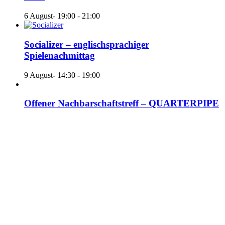
6 August- 19:00
-
21:00
Socializer – englischsprachiger
Spielenachmittag
9 August- 14:30
-
19:00
Offener Nachbarschaftstreff – QUARTERPIPE
BAR
13 August- 19:00
-
21:00
«
Breaking mit Cemino
Floorball
»
Mitglied werden
Verein
Kontakt
Linkedin