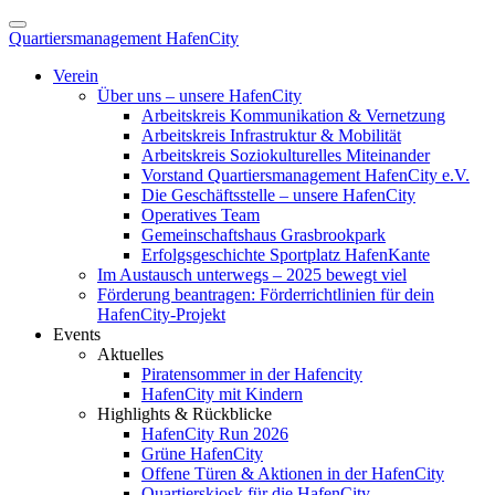
Quartiersmanagement HafenCity
Verein
Über uns – unsere HafenCity
Arbeitskreis Kommunikation & Vernetzung
Arbeitskreis Infrastruktur & Mobilität
Arbeitskreis Soziokulturelles Miteinander
Vorstand Quartiersmanagement HafenCity e.V.
Die Geschäftsstelle – unsere HafenCity
Operatives Team
Gemeinschaftshaus Grasbrookpark
Erfolgsgeschichte Sportplatz HafenKante
Im Austausch unterwegs – 2025 bewegt viel
Förderung beantragen: Förderrichtlinien für dein
HafenCity-Projekt
Events
Aktuelles
Piratensommer in der Hafencity
HafenCity mit Kindern
Highlights & Rückblicke
HafenCity Run 2026
Grüne HafenCity
Offene Türen & Aktionen in der HafenCity
Quartierskiosk für die HafenCity