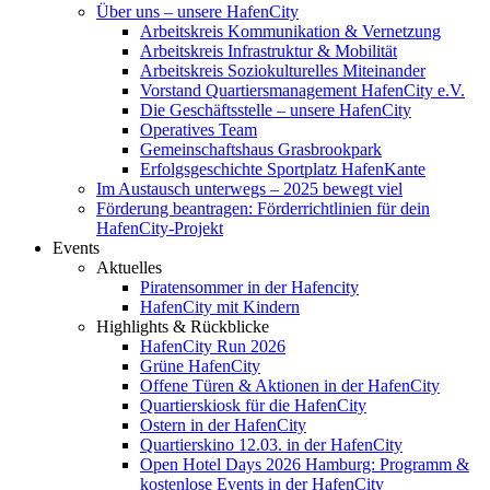
Über uns – unsere HafenCity
Arbeitskreis Kommunikation & Vernetzung
Arbeitskreis Infrastruktur & Mobilität
Arbeitskreis Soziokulturelles Miteinander
Vorstand Quartiersmanagement HafenCity e.V.
Die Geschäftsstelle – unsere HafenCity
Operatives Team
Gemeinschaftshaus Grasbrookpark
Erfolgsgeschichte Sportplatz HafenKante
Im Austausch unterwegs – 2025 bewegt viel
Förderung beantragen: Förderrichtlinien für dein
HafenCity-Projekt
Events
Aktuelles
Piratensommer in der Hafencity
HafenCity mit Kindern
Highlights & Rückblicke
HafenCity Run 2026
Grüne HafenCity
Offene Türen & Aktionen in der HafenCity
Quartierskiosk für die HafenCity
Ostern in der HafenCity
Quartierskino 12.03. in der HafenCity
Open Hotel Days 2026 Hamburg: Programm &
kostenlose Events in der HafenCity