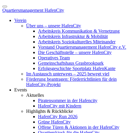
Quartiersmanagement HafenCity
Verein
Über uns – unsere HafenCity
Arbeitskreis Kommunikation & Vernetzung
Arbeitskreis Infrastruktur & Mobilität
Arbeitskreis Soziokulturelles Miteinander
Vorstand Quartiersmanagement HafenCity e.V.
Die Geschäftsstelle – unsere HafenCity
Operatives Team
Gemeinschaftshaus Grasbrookpark
Erfolgsgeschichte Sportplatz HafenKante
Im Austausch unterwegs – 2025 bewegt viel
Förderung beantragen: Förderrichtlinien für dein
HafenCity-Projekt
Events
Aktuelles
Piratensommer in der Hafencity
HafenCity mit Kindern
Highlights & Rückblicke
HafenCity Run 2026
Grüne HafenCity
Offene Türen & Aktionen in der HafenCity
Quartierskiosk für die HafenCity