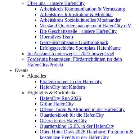
Über uns – unsere HafenCity
Arbeitskreis Kommunikation & Vernetzung
Arbeitskreis Infrastruktur & Mobilität
Arbeitskreis Soziokulturelles Miteinander
Vorstand Quartiersmanagement HafenCity e.V.
Die Geschäftsstelle – unsere HafenCity
Operatives Team
Gemeinschaftshaus Grasbrookpark
Erfolgsgeschichte Sportplatz HafenKante
Im Austausch unterwegs – 2025 bewegt viel
Förderung beantragen: Förderrichtlinien für dein
HafenCity-Projekt
Events
Aktuelles
Piratensommer in der Hafencity
HafenCity mit Kindern
Highlights & Rückblicke
HafenCity Run 2026
Grüne HafenCity
Offene Türen & Aktionen in der HafenCity
Quartierskiosk für die HafenCity
Ostern in der HafenCity
Quartierskino 12.03. in der HafenCity
Open Hotel Days 2026 Hamburg: Programm &
kostenlose Events in der HafenCity