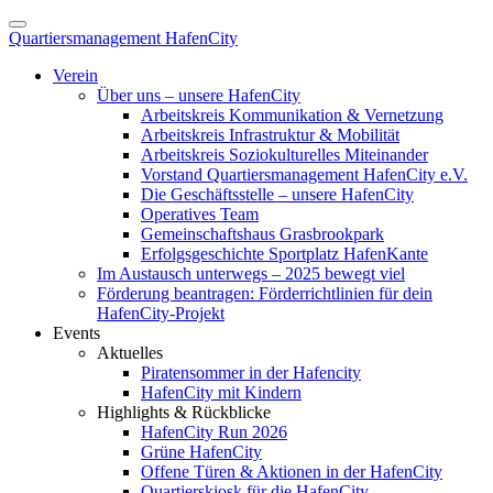
Quartiersmanagement HafenCity
Verein
Über uns – unsere HafenCity
Arbeitskreis Kommunikation & Vernetzung
Arbeitskreis Infrastruktur & Mobilität
Arbeitskreis Soziokulturelles Miteinander
Vorstand Quartiersmanagement HafenCity e.V.
Die Geschäftsstelle – unsere HafenCity
Operatives Team
Gemeinschaftshaus Grasbrookpark
Erfolgsgeschichte Sportplatz HafenKante
Im Austausch unterwegs – 2025 bewegt viel
Förderung beantragen: Förderrichtlinien für dein
HafenCity-Projekt
Events
Aktuelles
Piratensommer in der Hafencity
HafenCity mit Kindern
Highlights & Rückblicke
HafenCity Run 2026
Grüne HafenCity
Offene Türen & Aktionen in der HafenCity
Quartierskiosk für die HafenCity