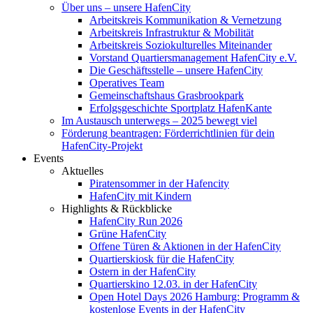
Über uns – unsere HafenCity
Arbeitskreis Kommunikation & Vernetzung
Arbeitskreis Infrastruktur & Mobilität
Arbeitskreis Soziokulturelles Miteinander
Vorstand Quartiersmanagement HafenCity e.V.
Die Geschäftsstelle – unsere HafenCity
Operatives Team
Gemeinschaftshaus Grasbrookpark
Erfolgsgeschichte Sportplatz HafenKante
Im Austausch unterwegs – 2025 bewegt viel
Förderung beantragen: Förderrichtlinien für dein
HafenCity-Projekt
Events
Aktuelles
Piratensommer in der Hafencity
HafenCity mit Kindern
Highlights & Rückblicke
HafenCity Run 2026
Grüne HafenCity
Offene Türen & Aktionen in der HafenCity
Quartierskiosk für die HafenCity
Ostern in der HafenCity
Quartierskino 12.03. in der HafenCity
Open Hotel Days 2026 Hamburg: Programm &
kostenlose Events in der HafenCity