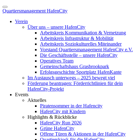
Quartiersmanagement HafenCity
Verein
Über uns – unsere HafenCity
Arbeitskreis Kommunikation & Vernetzung
Arbeitskreis Infrastruktur & Mobilität
Arbeitskreis Soziokulturelles Miteinander
Vorstand Quartiersmanagement HafenCity e.V.
Die Geschäftsstelle – unsere HafenCity
Operatives Team
Gemeinschaftshaus Grasbrookpark
Erfolgsgeschichte Sportplatz HafenKante
Im Austausch unterwegs – 2025 bewegt viel
Förderung beantragen: Förderrichtlinien für dein
HafenCity-Projekt
Events
Aktuelles
Piratensommer in der Hafencity
HafenCity mit Kindern
Highlights & Rückblicke
HafenCity Run 2026
Grüne HafenCity
Offene Türen & Aktionen in der HafenCity
Quartierskiosk für die HafenCity