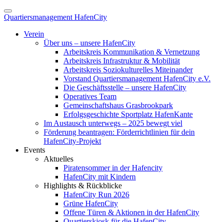
Quartiersmanagement HafenCity
Verein
Über uns – unsere HafenCity
Arbeitskreis Kommunikation & Vernetzung
Arbeitskreis Infrastruktur & Mobilität
Arbeitskreis Soziokulturelles Miteinander
Vorstand Quartiersmanagement HafenCity e.V.
Die Geschäftsstelle – unsere HafenCity
Operatives Team
Gemeinschaftshaus Grasbrookpark
Erfolgsgeschichte Sportplatz HafenKante
Im Austausch unterwegs – 2025 bewegt viel
Förderung beantragen: Förderrichtlinien für dein
HafenCity-Projekt
Events
Aktuelles
Piratensommer in der Hafencity
HafenCity mit Kindern
Highlights & Rückblicke
HafenCity Run 2026
Grüne HafenCity
Offene Türen & Aktionen in der HafenCity
Quartierskiosk für die HafenCity