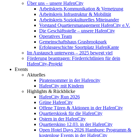
Über uns – unsere HafenCity
Arbeitskreis Kommunikation & Vernetzung
Arbeitskreis Infrastruktur & Mobilität
Arbeitskreis Soziokulturelles Miteinander
Vorstand Quartiersmanagement HafenCity e.V.
Die Geschäftsstelle – unsere HafenCity
Operatives Team
Gemeinschaftshaus Grasbrookpark
Erfolgsgeschichte Sportplatz HafenKante
Im Austausch unterwegs – 2025 bewegt viel
Förderung beantragen: Förderrichtlinien für dein
HafenCity-Projekt
Events
Aktuelles
Piratensommer in der Hafencity
HafenCity mit Kindern
Highlights & Rückblicke
HafenCity Run 2026
Grüne HafenCity
Offene Türen & Aktionen in der HafenCity
Quartierskiosk für die HafenCity
Ostern in der HafenCity
Quartierskino 12.03. in der HafenCity
Open Hotel Days 2026 Hamburg: Programm &
kostenlose Events in der HafenCity