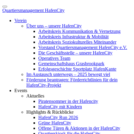
Quartiersmanagement HafenCity
Verein
Über uns – unsere HafenCity
Arbeitskreis Kommunikation & Vernetzung
Arbeitskreis Infrastruktur & Mobilität
Arbeitskreis Soziokulturelles Miteinander
Vorstand Quartiersmanagement HafenCity e.V.
Die Geschäftsstelle – unsere HafenCity
Operatives Team
Gemeinschaftshaus Grasbrookpark
Erfolgsgeschichte Sportplatz HafenKante
Im Austausch unterwegs – 2025 bewegt viel
Förderung beantragen: Förderrichtlinien für dein
HafenCity-Projekt
Events
Aktuelles
Piratensommer in der Hafencity
HafenCity mit Kindern
Highlights & Rückblicke
HafenCity Run 2026
Grüne HafenCity
Offene Türen & Aktionen in der HafenCity
Quartierskiosk für die HafenCity