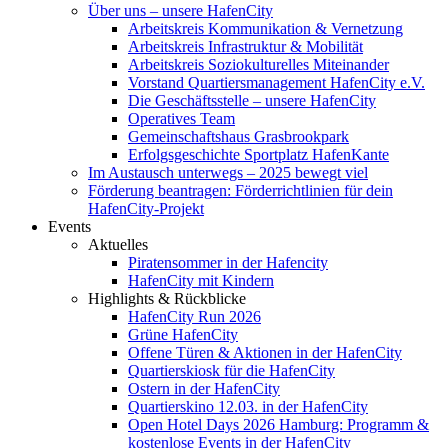
Über uns – unsere HafenCity
Arbeitskreis Kommunikation & Vernetzung
Arbeitskreis Infrastruktur & Mobilität
Arbeitskreis Soziokulturelles Miteinander
Vorstand Quartiersmanagement HafenCity e.V.
Die Geschäftsstelle – unsere HafenCity
Operatives Team
Gemeinschaftshaus Grasbrookpark
Erfolgsgeschichte Sportplatz HafenKante
Im Austausch unterwegs – 2025 bewegt viel
Förderung beantragen: Förderrichtlinien für dein
HafenCity-Projekt
Events
Aktuelles
Piratensommer in der Hafencity
HafenCity mit Kindern
Highlights & Rückblicke
HafenCity Run 2026
Grüne HafenCity
Offene Türen & Aktionen in der HafenCity
Quartierskiosk für die HafenCity
Ostern in der HafenCity
Quartierskino 12.03. in der HafenCity
Open Hotel Days 2026 Hamburg: Programm &
kostenlose Events in der HafenCity